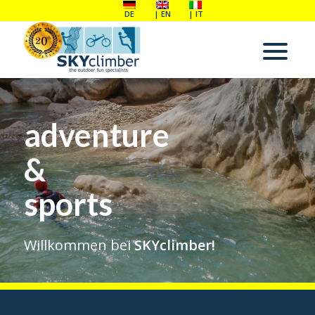
DE
EN
IT
adventure
&
sports
Willkommen bei
SKYclimber!