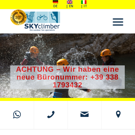
DE
EN
IT
ACHTUNG – Wir haben eine
neue Büronummer: +39 338
1793432