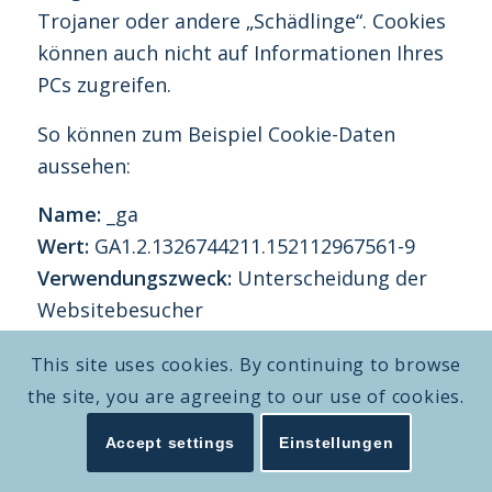
Trojaner oder andere „Schädlinge“. Cookies
können auch nicht auf Informationen Ihres
PCs zugreifen.
So können zum Beispiel Cookie-Daten
aussehen:
Name:
_ga
Wert:
GA1.2.1326744211.152112967561-9
Verwendungszweck:
Unterscheidung der
Websitebesucher
Ablaufdatum:
nach 2 Jahren
This site uses cookies. By continuing to browse
Diese Mindestgrößen sollte ein Browser
the site, you are agreeing to our use of cookies.
unterstützen können:
Accept settings
Einstellungen
Mindestens 4096 Bytes pro Cookie