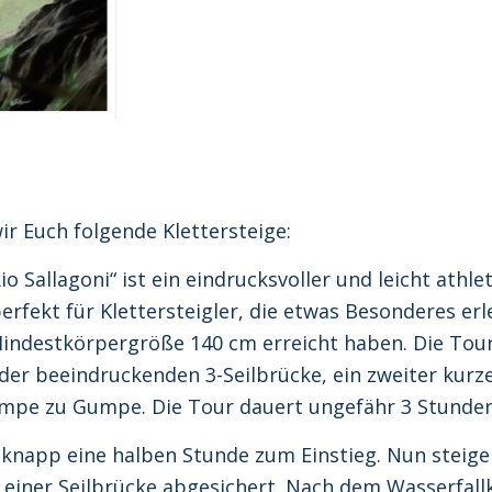
r Euch folgende Klettersteige:
io Sallagoni“ ist ein eindrucksvoller und leicht athl
perfekt für Klettersteigler, die etwas Besonderes er
Mindestkörpergröße 140 cm erreicht haben. Die Tour t
er beeindruckenden 3-Seilbrücke, ein zweiter kurze
umpe zu Gumpe. Die Tour dauert ungefähr 3 Stunden
 knapp eine halben Stunde zum Einstieg. Nun steige
 einer Seilbrücke abgesichert. Nach dem Wasserfallke