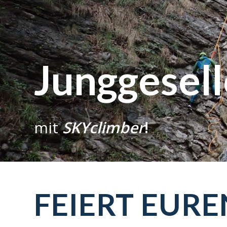
Junggesel
mit
SKYclimber
!
FEIERT EUR